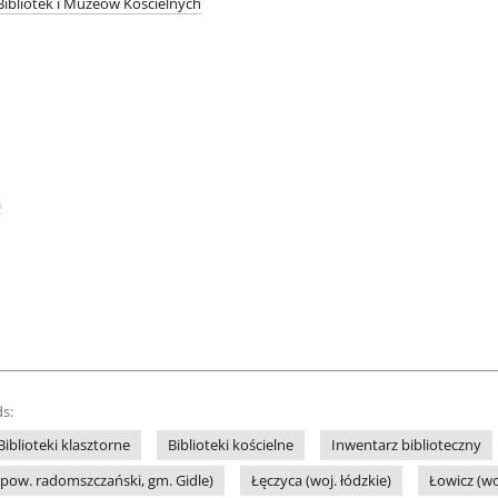
ibliotek i Muzeów Kościelnych
a
s:
Biblioteki klasztorne
Biblioteki kościelne
Inwentarz biblioteczny
, pow. radomszczański, gm. Gidle)
Łęczyca (woj. łódzkie)
Łowicz (wo