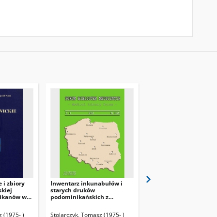
 i zbiory
Inwentarz inkunabułów i
Wybrane informacje o
skiej
starych druków
bibliotekach kościelny
nikanów w
podominikańskich z
Polsce z perspektywy 7
Sieradza w Bibliotece
lecia (1945-2015)
Wyższego Seminarium
 (1975- )
Stolarczyk, Tomasz (1975- )
Żmuda, Ryszard (1950- )