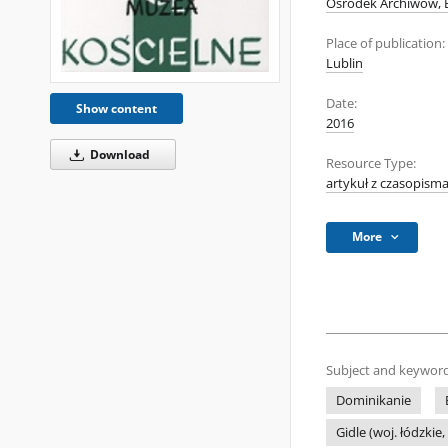
Ośrodek Archiwów, B
Place of publication:
Lublin
Date:
Show content
2016
Download
Resource Type:
artykuł z czasopism
More
Subject and keyword
Dominikanie
Gidle (woj. łódzkie