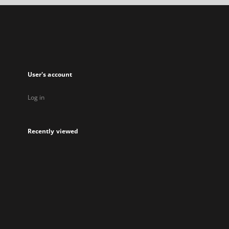
a
new
tab
User's account
Log in
Recently viewed