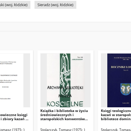
i (woj. łódzkie)
Sieradz (woj. łódzkie)
i
Książka i biblioteka w życiu
Księgi teologiczne
owieczne księgi
średniowiecznych i
kazań w staropol
 i zbiory kazań w
staropolskich konwentów
bibliotece domi
gidelskich
dominikańskich na
Łowiczu
w w początku XX
przykładzie klasztorów
Tomasz (1975- )
Stolarczyk, Tomasz (1975- )
Stolarczyk, Tomasz