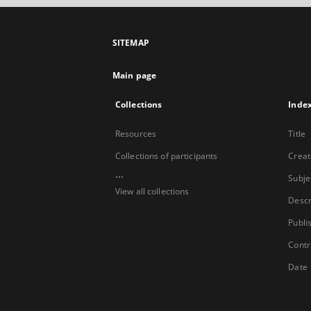
SITEMAP
Main page
Collections
Inde
Resources
Title
Collections of participants
Creat
...
Subje
View all collections
Descr
Publi
Contr
Date