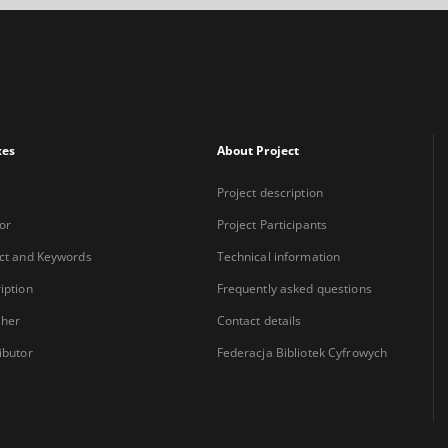
xes
About Project
Project description
or
Project Participants
ct and Keywords
Technical information
iption
Frequently asked questions
sher
Contact details
ibutor
Federacja Bibliotek Cyfrowych