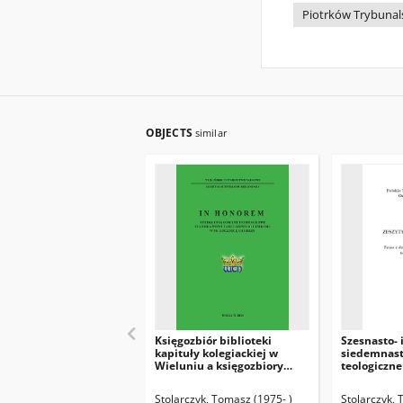
Piotrków Trybunalsk
OBJECTS
similar
Księgozbiór biblioteki
Szesnasto- 
kapituły kolegiackiej w
siedemnast
Wieluniu a księgozbiory
teologiczne
dominikańskie w Gidlach,
bibliotece 
Łęczycy, Łowiczu, Piotrkowie
dominikanó
Stolarczyk, Tomasz (1975- )
Stolarczyk, 