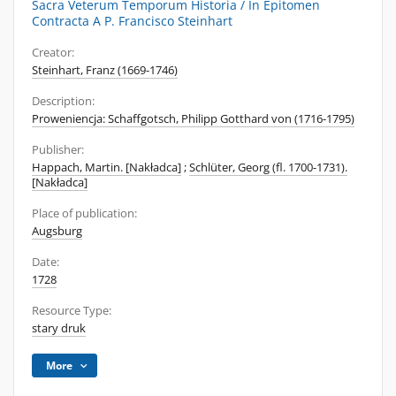
Sacra Veterum Temporum Historia / In Epitomen
Contracta A P. Francisco Steinhart
Creator:
Steinhart, Franz (1669-1746)
Description:
Proweniencja: Schaffgotsch, Philipp Gotthard von (1716-1795)
Publisher:
Happach, Martin. [Nakładca]
;
Schlüter, Georg (fl. 1700-1731).
[Nakładca]
Place of publication:
Augsburg
Date:
1728
Resource Type:
stary druk
More