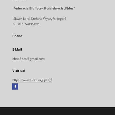
Federacja Bibliotek Kościelnych „Fides”
Skwer kard. Stefana Wyszyńskiego 6
01-015 Warszawa
Phone
E-Mail
ebnt.fides@gmail.com
Visit us!
https://www.fides.org.pl
Facebook
External
link,
will
open
in