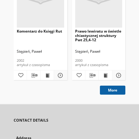
Komentarz do Księgi Rut
Prawo lewiratu w świetle
He
chiastycznej struktury
Vet
Pwt 25,4-12
Lat
ope
Pag
Stępień, Paweł
Stępień, Paweł
Ari
ver
Mon
2002
2000
157
Fra
artykuł z czasopisma
artykuł z czasopisma
sta
Aln
Nic
Bo
He
di
More
CONTACT DETAILS
Address