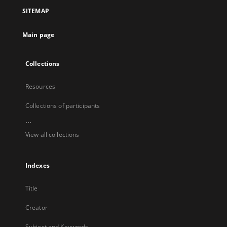
a
SITEMAP
new
tab
Main page
Collections
Resources
Collections of participants
...
View all collections
Indexes
Title
Creator
Subject and Keywords