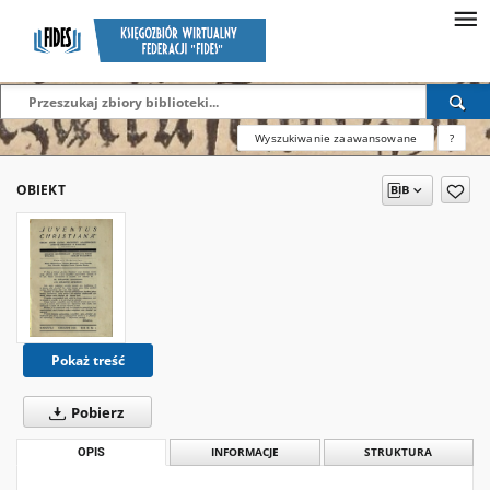
Wyszukiwanie zaawansowane
?
OBIEKT
Pokaż treść
Pobierz
OPIS
INFORMACJE
STRUKTURA