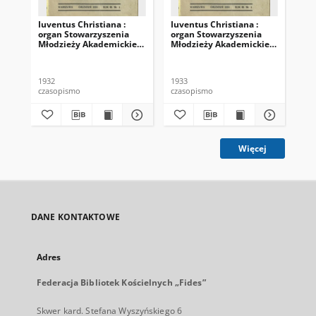
Iuventus Christiana :
Iuventus Christiana :
Iuv
organ Stowarzyszenia
organ Stowarzyszenia
or
Młodzieży Akademickiej
Młodzieży Akademickiej
Mł
"Iuventus Christiana". R.
"Iuventus Christiana". R.
"Iu
4 (1932), nr 1-2
5 (1933), nr 9
6 (
1932
1933
193
czasopismo
czasopismo
cza
Więcej
DANE KONTAKTOWE
Adres
Federacja Bibliotek Kościelnych „Fides”
Skwer kard. Stefana Wyszyńskiego 6