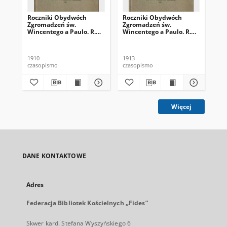
Roczniki Obydwóch
Roczniki Obydwóch
Ro
Zgromadzeń św.
Zgromadzeń św.
Zg
Wincentego a Paulo. R.
Wincentego a Paulo. R.
Win
16, nr 4 (1910)
19, nr 3 (1913)
19,
1910
1913
191
czasopismo
czasopismo
cza
Więcej
DANE KONTAKTOWE
Adres
Federacja Bibliotek Kościelnych „Fides”
Skwer kard. Stefana Wyszyńskiego 6