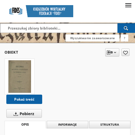
Wyszukiwanie zaawansowane
?
OBIEKT
Pokaż treść
Pobierz
OPIS
INFORMACJE
STRUKTURA