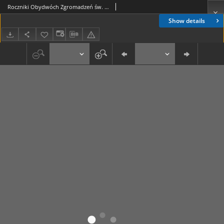
Roczniki Obydwóch Zgromadzeń św. Wincentego a Paulo. R. 19, nr 4 (1913)
Show details