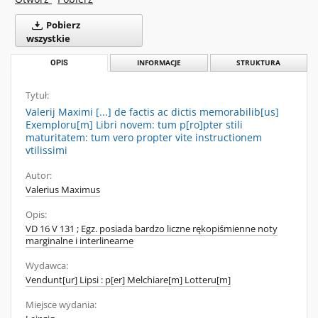
Pobierz
wszystkie
OPIS
INFORMACJE
STRUKTURA
Tytuł:
Valerij Maximi [...] de factis ac dictis memorabilib[us]
Exemploru[m] Libri novem: tum p[ro]pter stili
maturitatem: tum vero propter vite instructionem
vtilissimi
Autor:
Valerius Maximus
Opis:
VD 16 V 131
;
Egz. posiada bardzo liczne rękopiśmienne noty
marginalne i interlinearne
Wydawca:
Vendunt[ur] Lipsi : p[er] Melchiare[m] Lotteru[m]
Miejsce wydania: