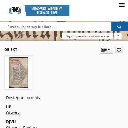
Wyszukiwanie zaawansowane
?
OBIEKT
Dostępne formaty:
IIP
Otwórz
DJVU
Otwórz
Pobierz