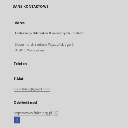
DANE KONTAKTOWE
Adres
Federacja Bibliotek Kościelnych „Fides”
Skwer kard. Stefana Wyszyńskiego 6
01-015 Warszawa
Telefon
E-Mail
ebnt.fides@gmail.com
Odwiedź nas!
https://www.fides.org.pl
Facebook
Link