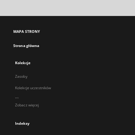
zewnętrzny,
otworzy
się
w
nowej
MAPA STRONY
karcie
Strona główna
Kolekcje
Zasoby
Kolekcje uczestników
...
Zobacz więcej
Indeksy