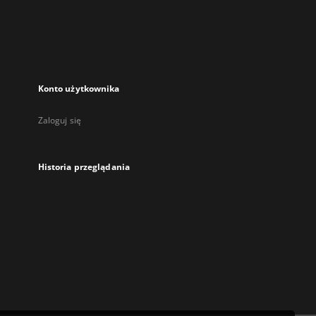
karcie
Konto użytkownika
Zaloguj się
Historia przeglądania