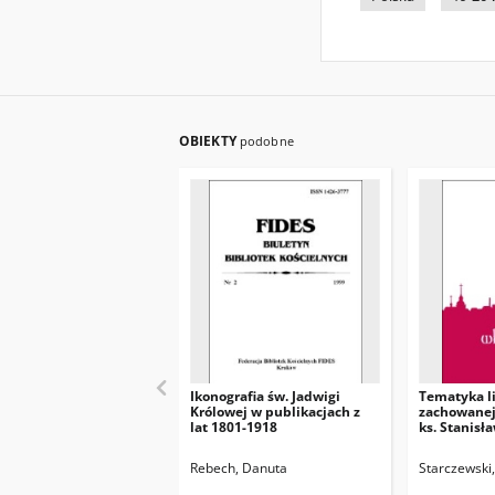
OBIEKTY
podobne
Ikonografia św. Jadwigi
Tematyka l
Królowej w publikacjach z
zachowanej
lat 1801-1918
ks. Stanis
Rebech, Danuta
Starczewski