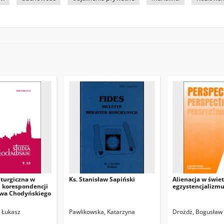
iturgiczna w
Ks. Stanisław Sapiński
Alienacja w świet
 korespondencji
egzystencjalizm
ława Chodyńskiego
, Łukasz
Pawlikowska, Katarzyna
Drożdż, Bogusław 