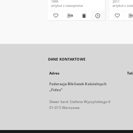
1999
2011
artykuł z czasopisma
artykuł z cz
DANE KONTAKTOWE
Adres
Tel
Federacja Bibliotek Kościelnych
„Fides”
Skwer kard. Stefana Wyszyńskiego 6
01-015 Warszawa