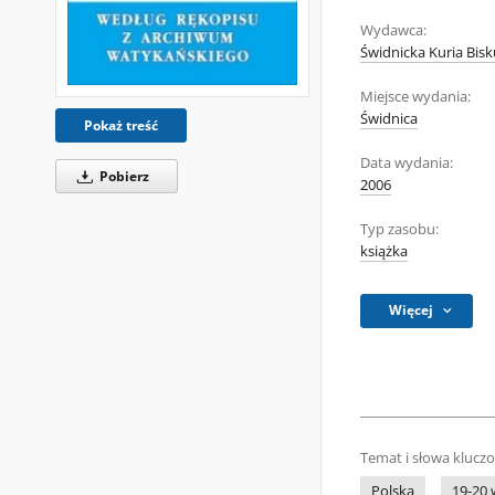
Wydawca:
Świdnicka Kuria Bisk
Miejsce wydania:
Świdnica
Pokaż treść
Data wydania:
Pobierz
2006
Typ zasobu:
książka
Więcej
Temat i słowa klucz
Polska
19-20 