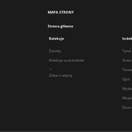
MAPA STRONY
Strona główna
Kolekcje
Inde
Zasoby
Tytuł
Kolekcje uczestników
Autor
...
Temat
Zobacz więcej
Opis
Wyda
Wspó
Data 