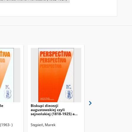
le
Biskupi diecezji
Krytyka i prawda w filo
u
augustowskiej czyli
Edmunda Husserla
sejneńskiej (1818-1925) a
Stolica Apostolska
(1963- )
Stępień, Marek
Siemianowski, Antoni (19