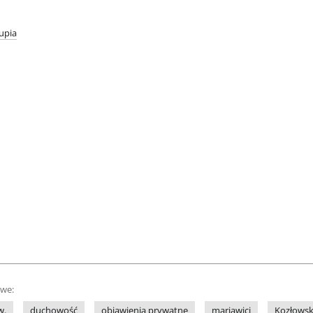
upia
owe:
w.
duchowość
objawienia prywatne
mariawici
Kozłowska