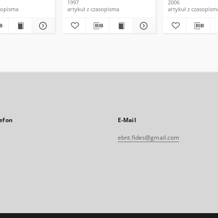
1997
2006
asopisma
artykuł z czasopisma
artykuł z czasopism
efon
E-Mail
ebnt.fides@gmail.com