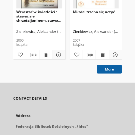
Wzrastać w światłości :
Miłości trzeba się uczyć
Ofi
stawać się
dw
chrześcijaninem, stawać
roc
się księdzem
No
Zienkiewicz, Aleksander (1910-1995)
Zienkiewicz, Aleksander (1910-1995)
Zie
2000
2007
196
książka
książka
ksi
More
CONTACT DETAILS
Address
Federacja Bibliotek Kościelnych „Fides”