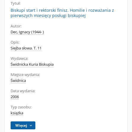
Tytuł:
Biskupi start i rektorski finisz. Homilie i rozważania z
pierwszych miesięcy posługi biskupiej
Autor:
Dec, Ignacy (1944- )
Opis:
Siejba słowa. T. 11
Wydawca:
Świdnicka Kuria Biskupia
Miejsce wydania:
Świdnica
Data wydania:
2006
Typ zasobu:
książka
Więcej