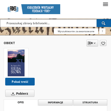
Wyszukiwanie zaawansowane
?
OBIEKT
Pokaż treść
Pobierz
OPIS
INFORMACJE
STRUKTURA