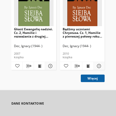
Głosić Ewangelię nadziei.
Bądźmy uczniami
Pr
Cz. 2, Homilie i
Chrystusa. Cz. 1, Homilie
po
rozważania z drugiej
z pierwszej połowy roku
2, 
połowy roku 2005
2008
dru
Dec, Ignacy (1944- )
Dec, Ignacy (1944- )
Dec
2007
2010
200
książka
książka
ksi
Więcej
DANE KONTAKTOWE