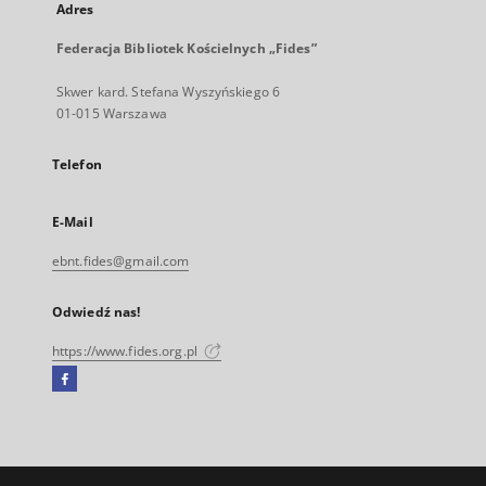
Adres
Federacja Bibliotek Kościelnych „Fides”
Skwer kard. Stefana Wyszyńskiego 6
01-015 Warszawa
Telefon
E-Mail
ebnt.fides@gmail.com
Odwiedź nas!
https://www.fides.org.pl
Facebook
Link
zewnętrzny,
otworzy
się
w