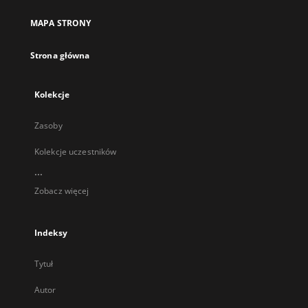
nowej
MAPA STRONY
karcie
Strona główna
Kolekcje
Zasoby
Kolekcje uczestników
...
Zobacz więcej
Indeksy
Tytuł
Autor