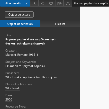
Hide details
Object structure
Object description
Files list
Title:
Prymat papieski we współczesnych
dyskusjach ekumenicznych
Creator:
Małecki, Roman (1965- )
Subject and Keywords:
Ekumenizm
;
prymat papieski
Publisher:
Włocławskie Wydawnictwo Diecezjalne
Place of publication:
Włocławek
Date:
2006
Resource Type: