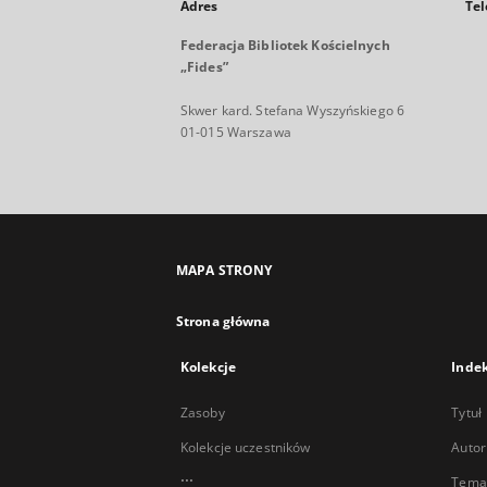
Adres
Tel
Federacja Bibliotek Kościelnych
„Fides”
Skwer kard. Stefana Wyszyńskiego 6
01-015 Warszawa
MAPA STRONY
Strona główna
Kolekcje
Inde
Zasoby
Tytuł
Kolekcje uczestników
Autor
...
Temat