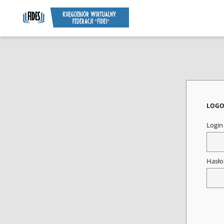
LOGO
Logi
Hasł