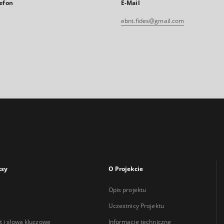
efon
E-Mail
ebnt.fides@gmail.com
ksy
O Projekcie
Opis projektu
Uczestnicy Projektu
 i słowa kluczowe
Informacje techniczne