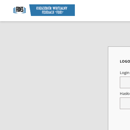
LOGO
Logi
Hasł