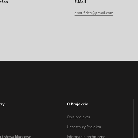
efon
E-Mail
ebnt.fides@gmail.com
ksy
O Projekcie
Opis projektu
Uczestnicy Projektu
 i słowa kluczowe
Informacje techniczne