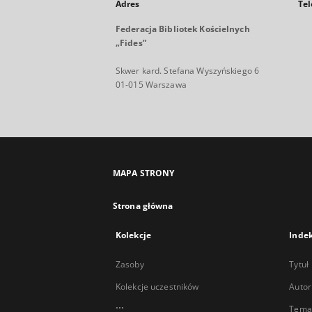
Adres
Tel
Federacja Bibliotek Kościelnych
„Fides”
Skwer kard. Stefana Wyszyńskiego 6
01-015 Warszawa
MAPA STRONY
Strona główna
Kolekcje
Inde
Zasoby
Tytuł
Kolekcje uczestników
Autor
...
Temat