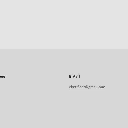
one
E-Mail
ebnt.fides@gmail.com