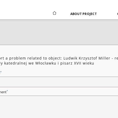
ABOUT PROJECT
rt a problem related to object: Ludwik Krzysztof Miller - r
ły katedralnej we Włocławku i pisarz XVII wieku
*
l
*
ent