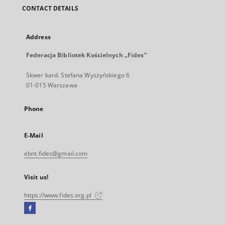
CONTACT DETAILS
Address
Federacja Bibliotek Kościelnych „Fides”
Skwer kard. Stefana Wyszyńskiego 6
01-015 Warszawa
Phone
E-Mail
ebnt.fides@gmail.com
Visit us!
https://www.fides.org.pl
Facebook
External