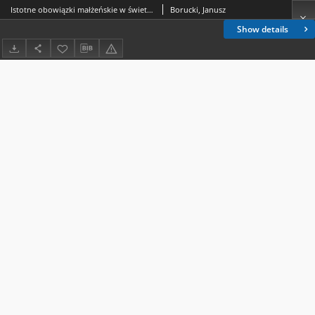
Istotne obowiązki małżeńskie w świetle przepisów prawa kanonicznego i polskiego
Borucki, Janusz
Show details