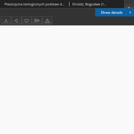
Płaszczyzna teologicznych podstaw duszpasterstwa
Drożdż, Bogusław (1963- )
Show details