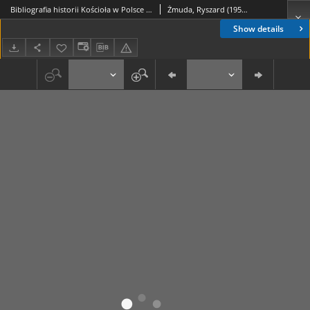
Bibliografia historii Kościoła w Polsce : za lata 1980-1981. Cz. 1
Żmuda, Ryszard (1950- ); Latawiec, Piotr
Show details