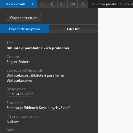
Hide details
Biblioteki parafialne - ich 
Object structure
Object description
Files list
Title:
Biblioteki parafialne - ich problemy
Creator:
Sagan, Robert
Subject and Keywords:
Bibliotekarze
;
Biblioteki parafialne
;
Bibliotekarstwo
Description:
ISSN 1426-3777
Publisher:
Federacja Bibliotek Kościelnych „Fides”
Place of publication:
Kraków
Date: