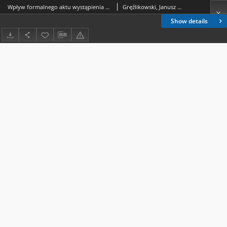
Wpływ formalnego aktu wystąpienia z Kościoła katolickiego na zawarcie małżeństwa kościelnego
Gręźlikowski, Janusz (1954- )
Show details