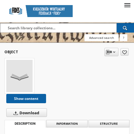
Advanced search
?
OBJECT
Show content
Download
DESCRIPTION
INFORMATION
STRUCTURE