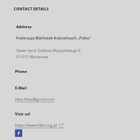
CONTACT DETAILS
Address
Federacja Bibliotek Kościelnych „Fides”
Skwer kard. Stefana Wyszyńskiego 6
01-015 Warszawa
Phone
E-Mail
ebnt.fides@gmail.com
Visit us!
https://www.fides.org.pl
Facebook
External