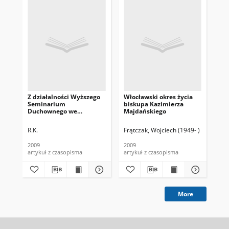
Z działalności Wyższego
Włocławski okres życia
In
Seminarium
biskupa Kazimierza
dz
Duchownego we
Majdańskiego
Wy
Włocławku w latach
Du
1945-1950
Wł
R.K.
Frątczak, Wojciech (1949- )
Pon
2009
2009
200
artykuł z czasopisma
artykuł z czasopisma
art
More