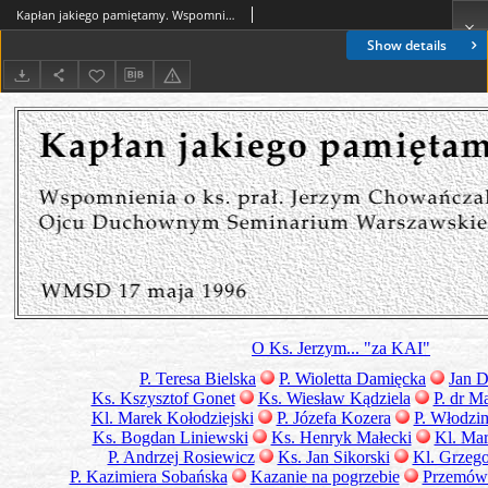
Kapłan jakiego pamiętamy. Wspomnienia o ks. prał. Jerzym Chowańczaku Ojcu Duchownym Seminarium Warszawskiego
Show details