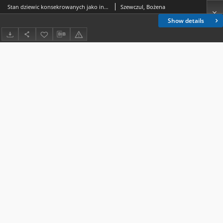
Stan dziewic konsekrowanych jako indywidualna forma poświęcenia życia Bogu
Szewczul, Bożena
Show details