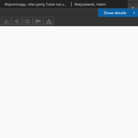
Wspominając, ofiarujemy Tobie nas samych
Matyszewski, Adam
Show details