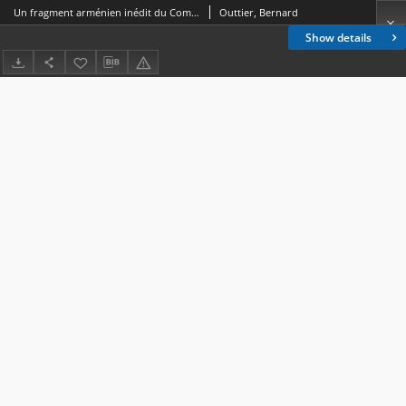
Un fragment arménien inédit du Commentaire des Psaumes de Jean Chrysostome
Outtier, Bernard
Show details