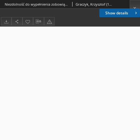
Niezdolność do wypełnienia zobowiązania "bonum prolis" przez nupturientów na skutek choroby neurologicznej. Interpretacja prawna zagadnienia
Graczyk, Krzysztof (1967- )
Show details