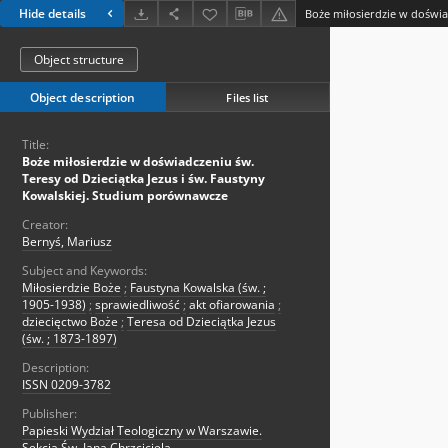
Hide details
Object structure
Object description
Files list
Title:
Boże miłosierdzie w doświadczeniu św.
Teresy od Dzieciątka Jezus i św. Faustyny
Kowalskiej. Studium porównawcze
Creator:
Bernyś, Mariusz
Subject and Keywords:
Miłosierdzie Boże
;
Faustyna Kowalska (św. ;
1905-1938)
;
sprawiedliwość
;
akt ofiarowania
;
dziecięctwo Boże
;
Teresa od Dzieciątka Jezus
(św. ; 1873-1897)
Description:
ISSN 0209-3782
Publisher:
Papieski Wydział Teologiczny w Warszawie.
Sekcja Św. Jana Chrzciciela