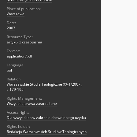
Place of publication:
Warszawa
Date:
2007
Resource Type:
artykuł z czasopisma
Format:
application/pdf
Language:
pol
Relation:
Warszawskie Studia Teologiczne XX-1/2007 ;
s.179-195
Rights Management:
Wszystkie prawa zastrzeżone
Access rights:
Dla wszystkich w zakresie dozwolonego użytku
Rights holder:
Redakcja Warszawskich Studiów Teologicznych