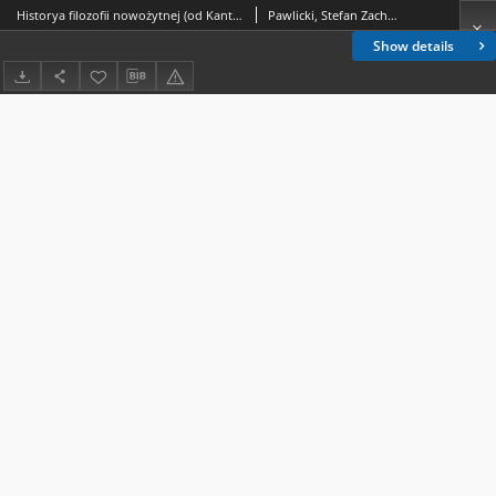
Historya filozofii nowożytnej (od Kanta) według wykładów ks. dra Pawlickiego, prof. uniw. Jagiel.
Pawlicki, Stefan Zachariasz (1839-1916)
Show details