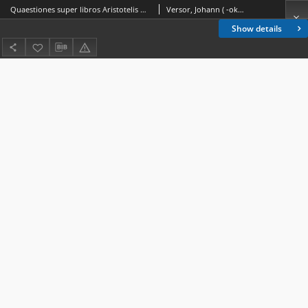
Quaestiones super libros Aristotelis De generatione et corruptione et meteororum, cum textu. Ps 2
Versor, Johann ( -około 1485)
Show details