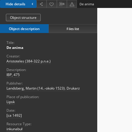
Hide details
De anima
Object structure
Object description
Files list
Title:
De anima
Creator:
Aristoteles (384-322 p.n.e.)
Description:
IBP, 475
Publisher:
Landsberg, Martin (14..-około 1523). Drukarz
Place of publication:
Lipsk
Date:
[ca 1492]
Resource Type:
inkunabuł