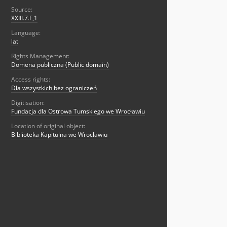
Source:
XXIII.7.F,1
Language:
lat
Rights Management:
Domena publiczna (Public domain)
Access rights:
Dla wszystkich bez ograniczeń
Digitisation:
Fundacja dla Ostrowa Tumskiego we Wrocławiu
Location of original object:
Biblioteka Kapitulna we Wrocławiu