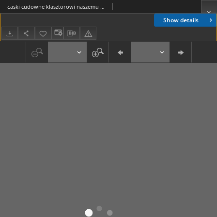
Łaski cudowne klasztorowi naszemu z nieba udzielone i ku wiecznej pamięci wierszem opisane przy tem znajdują się i inne wiersze treści religijnej
Show details