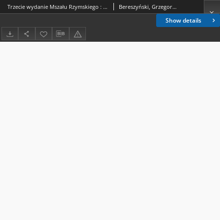
Trzecie wydanie Mszału Rzymskiego : prezentacja zmian
Bereszyński, Grzegorz (1964-)
Show details