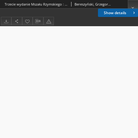
Trzecie wydanie Mszału Rzymskiego : prezentacja zmian
Bereszyński, Grzegorz (1964-)
Show details