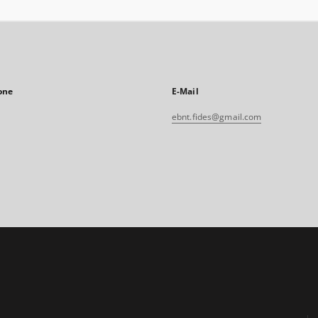
one
E-Mail
ebnt.fides@gmail.com