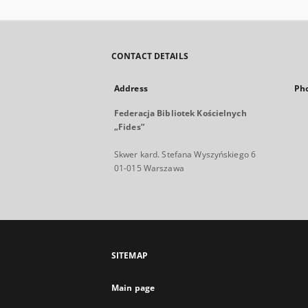
CONTACT DETAILS
Address
Ph
Federacja Bibliotek Kościelnych
„Fides”
Skwer kard. Stefana Wyszyńskiego 6
01-015 Warszawa
SITEMAP
Main page