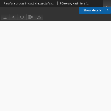
Parafia a proces inicjacji chrześcijańskiej : 5 lat po II Polskim Synodzie Plenarnym
Półtorak, Kazimierz (1960- )
Show details