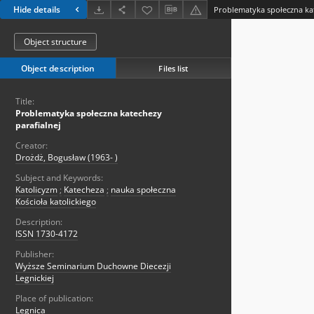
Hide details
Problematyka społeczna kat
Object structure
Object description
Files list
Title:
Problematyka społeczna katechezy
parafialnej
Creator:
Drożdż, Bogusław (1963- )
Subject and Keywords:
Katolicyzm
;
Katecheza
;
nauka społeczna
Kościoła katolickiego
Description:
ISSN 1730-4172
Publisher:
Wyższe Seminarium Duchowne Diecezji
Legnickiej
Place of publication:
Legnica