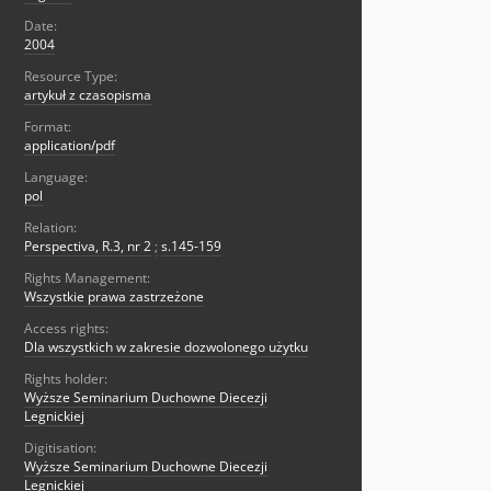
Date:
2004
Resource Type:
artykuł z czasopisma
Format:
application/pdf
Language:
pol
Relation:
Perspectiva, R.3, nr 2
;
s.145-159
Rights Management:
Wszystkie prawa zastrzeżone
Access rights:
Dla wszystkich w zakresie dozwolonego użytku
Rights holder:
Wyższe Seminarium Duchowne Diecezji
Legnickiej
Digitisation:
Wyższe Seminarium Duchowne Diecezji
Legnickiej