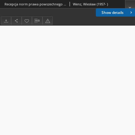
Recepcja norm prawa powszechnego o szafarzu sakramentu chrztu świętego w prawie partykularnym wybranych synodów diecezjalnych w Polsce
Wenz, Wiesław (1957- )
Show details