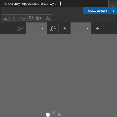
Polska encyklopedia szlachecka : [wykazy polskich rodzin szlacheckich. T. 1]. T. 5, Polska encyklopedia szlachecka : [wykazy polskich rodzin szlacheckich. T. 2] / [w oprac. S. J. Starykoń-Kasprzyckiego i Michała Dmowskiego]. T. 4
Show details