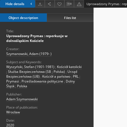
Hide details
Object description
Files list
Title:
Uprowadzony Prymas : reperkusje w
dolnośląskim Kościele
Creator:
Szymanowski, Adam (1979- )
Subject and Keywords:
Wyszyński, Stefan (1901-1981)
;
Kościół katolicki
;
Służba Bezpieczeństwa (SB ; Polska)
;
Urząd
Bezpieczeństwa (UB)
;
Kościół a państwo
;
PRL
;
Prymasi
;
Prześladowania polityczne
;
Dolny
Śląsk
;
Polska
Publisher:
Adam Szymanowski
Place of publication:
Wrocław
Date:
2020