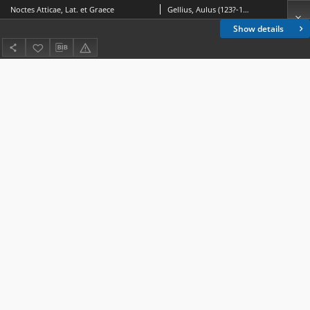
Noctes Atticae, Lat. et Graece
Gellius, Aulus (123?-180?)
Show details