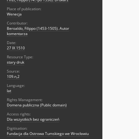
Place of publication:
Wenecja
Contributor:
Beroaldo, Filippo (1453-1505). Autor
komentarza
Date:
27 IX 1510
Resource Type:
stary druk
Source:
109.n,2
Language:
lat
Rights Management:
Domena publiczna (Public domain)
Access rights:
Dla wszystkich bez ograniczeń
Digitisation:
Fundacja dla Ostrowa Tumskiego we Wrocławiu