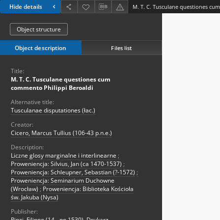
Hide details
Object structure
Object description
Files list
Title:
M. T. C. Tusculane questiones cum
commento Philippi Beroaldi
Alternative title:
Tusculanae disputationes (łac.)
Creator:
Cicero, Marcus Tullius (106-43 p.n.e.)
Description:
Liczne glosy marginalne i interlinearne
;
Proweniencja: Silvius, Jan (ca 1470-1537)
;
Proweniencja: Schleupner, Sebastian (?-1572)
;
Proweniencja: Seminarium Duchowne
(Wrocław)
;
Proweniencja: Biblioteka Kościoła
św. Jakuba (Nysa)
Publisher:
Pinzi, Filippo (14..-po 1530). Drukarz