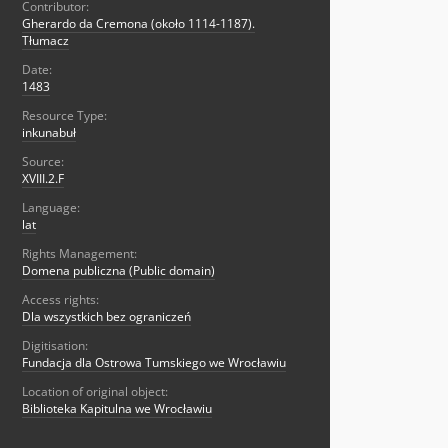
Contributor:
Gherardo da Cremona (około 1114-1187).
Tłumacz
Date:
1483
Resource Type:
inkunabuł
Source:
XVIII.2.F
Language:
lat
Rights Management:
Domena publiczna (Public domain)
Access rights:
Dla wszystkich bez ograniczeń
Digitisation:
Fundacja dla Ostrowa Tumskiego we Wrocławiu
Location of original object:
Biblioteka Kapitulna we Wrocławiu