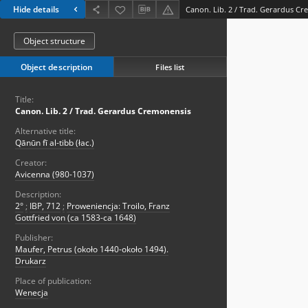
Hide details
Canon. Lib. 2 / Trad. Gerardus C
Object structure
Object description
Files list
Title:
Canon. Lib. 2 / Trad. Gerardus Cremonensis
Alternative title:
Qānūn fī al-tibb (łac.)
Creator:
Avicenna (980-1037)
Description:
2°
;
IBP, 712
;
Proweniencja: Troilo, Franz
Gottfried von (ca 1583-ca 1648)
Publisher:
Maufer, Petrus (około 1440-około 1494).
Drukarz
Place of publication:
Wenecja