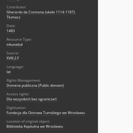
Contributor:
Gherardo da Cremona (około 1114-1187).
Tłumacz
Date:
1483
Resource Type:
inkunabuł
Source:
XVIII.2.F
Language:
lat
Rights Management:
Domena publiczna (Public domain)
Access rights:
Dla wszystkich bez ograniczeń
Digitisation:
Fundacja dla Ostrowa Tumskiego we Wrocławiu
Location of original object:
Biblioteka Kapitulna we Wrocławiu