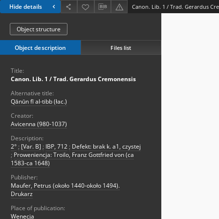
Hide details
Canon. Lib. 1 / Trad. Gerardus C
Object structure
Object description
Files list
Title:
Canon. Lib. 1 / Trad. Gerardus Cremonensis
Alternative title:
Qānūn fī al-tibb (łac.)
Creator:
Avicenna (980-1037)
Description:
2°
;
[Var. B]
;
IBP, 712
;
Defekt: brak k. a1, czystej
;
Proweniencja: Troilo, Franz Gottfried von (ca
1583-ca 1648)
Publisher:
Maufer, Petrus (około 1440-około 1494).
Drukarz
Place of publication:
Wenecja