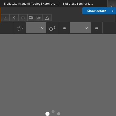
Biblioteka Akademii Teologii Katolickiej - Inwentarz Nr 6
Biblioteka Seminarium Filozofii Chrześcijańskiej Uniwersytetu Jagiellońskiego; Biblioteka Akademii Teologii Katolickiej
Show details