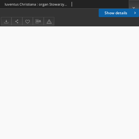
Iuventus Christiana : organ Stowarzyszenia Młodzieży Akademickiej "Iuventus Christiana". Nr 1 (1929)
Show details