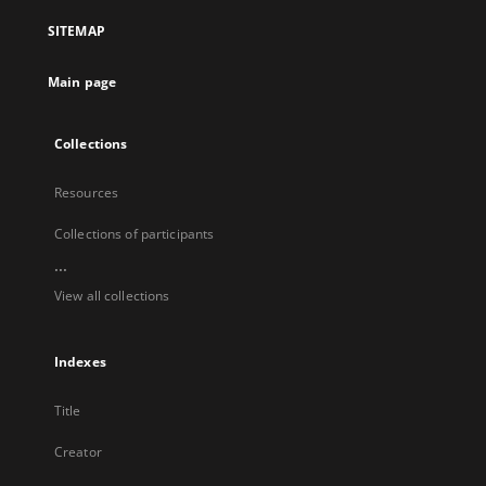
a
SITEMAP
new
tab
Main page
Collections
Resources
Collections of participants
...
View all collections
Indexes
Title
Creator