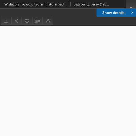
W służbie rozwoju teorii i historii pedagogiki katolickiej w Polsce. Profesor Janiny Kostkiewicz poszukiwania i dokonania
Bagrowicz, Jerzy (1938- )
Show details