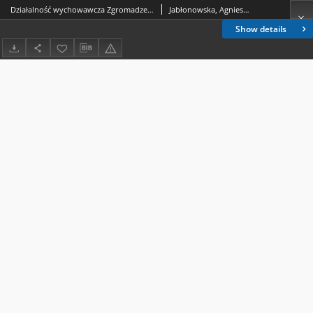
Działalność wychowawcza Zgromadzenia Sióstr Wspólnej Pracy od Niepokalanej Maryi w czasie okupacji niemieckiej (1939–1945)
Jabłonowska, Agnieszka
Show details