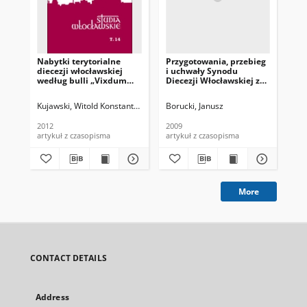
Nabytki terytorialne
Przygotowania, przebieg
Z 
diecezji włocławskiej
i uchwały Synodu
die
według bulli „Vixdum
Diecezji Włocławskiej z
Poloniae unitas” z 1925 r.
1967 roku
Kujawski, Witold Konstanty (1938- )
Borucki, Janusz
Han
2012
2009
200
artykuł z czasopisma
artykuł z czasopisma
art
More
CONTACT DETAILS
Address