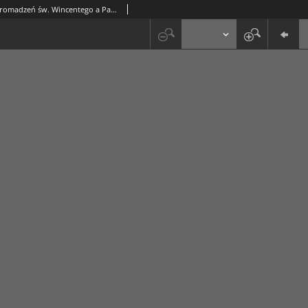
Roczniki Obydwóch Zgromadzeń św. Wincentego a Paulo. R. 29, nr 2-3 (1927)