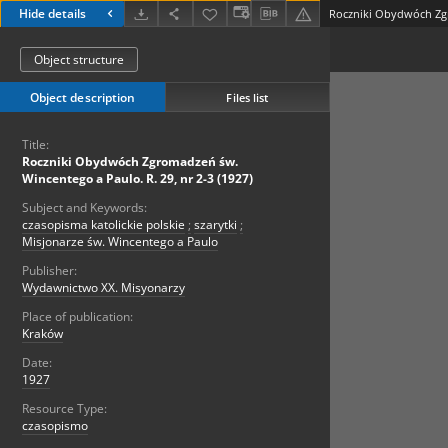
Hide details
Object structure
Object description
Files list
Title:
Roczniki Obydwóch Zgromadzeń św.
Wincentego a Paulo. R. 29, nr 2-3 (1927)
Subject and Keywords:
czasopisma katolickie polskie
;
szarytki
;
Misjonarze św. Wincentego a Paulo
Publisher:
Wydawnictwo XX. Misyonarzy
Place of publication:
Kraków
Date:
1927
Resource Type:
czasopismo