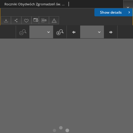
Roczniki Obydwóch Zgromadzeń św. Wincentego a Paulo. R. 25, nr 1 (1923)
Show details